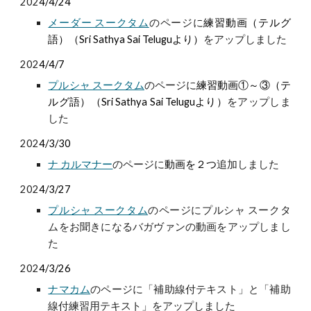
202
4/4/24
メーダー スークタム
のページに
練習動画（テルグ
語）（Sri Sathya Sai Teluguより）
をアップしました
202
4/4/7
プルシャ スークタム
のページに
練習動画①～③（テ
ルグ語）（Sri Sathya Sai Teluguより）
をアップしま
した
202
4/3/30
ナ カルマナー
のページに
動画を２つ
追加しました
202
4/3/27
プルシャ スークタム
のページにプルシャ スークタ
ムをお聞きになるバガヴァンの動画をアップしまし
た
202
4/3/26
ナマカム
のページに「補助線付テキスト」と「補助
線付練習用テキスト」をアップしました