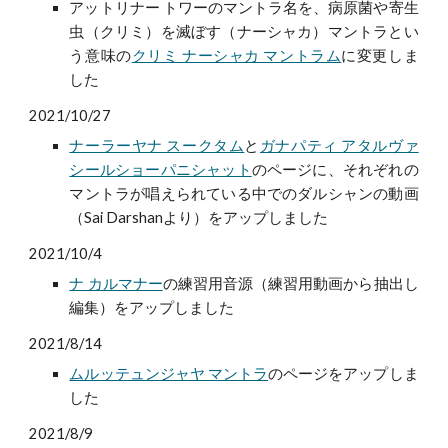
アットリナー トワーのマントラ名を、病原菌や寄生
虫（クリミ）を滅ぼす（ナーシャカ）マントラとい
う意味の
クリミ ナーシャカ マントラム
に変更しま
した
2021/10/27
ナーラーヤナ スークタム
と
ガナパティ アタルヴァ
シールショーパニシャット
のページに、それぞれの
マントラが唱えられている中でのダルシャンの動画
（Sai Darshanより）をアップしました
2021/10/4
ナ カルマナー
の
練習用音源
（練習用動画から抽出し
編集）をアップしました
2
021/8/14
ムルッテュンジャヤ マントラ
のページをアップしま
した
2021/8/9