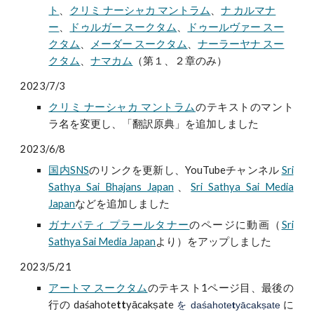
ト
、
クリミ ナーシャカ マントラム
、
ナ カルマナ
ー
、
ドゥルガー スークタム
、
ドゥールヴァー スー
クタム
、
メーダー スークタム
、
ナーラーヤナ スー
クタム
、
ナマカム
（
第１、２章のみ）
2023/7/3
クリミ ナーシャカ マントラム
のテキストのマント
ラ名を変更し、「翻訳原典」を追加しました
2023/6/8
国内SNS
のリンクを更新し、YouTubeチャンネル
Sri
Sathya Sai Bhajans Japan
、
Sri Sathya Sai Media
Japan
などを追加しました
ガナパティ プラールタナー
のページに動画（
Sri
Sathya Sai Media Japan
より）をアップしました
2023/5/21
アートマ スークタム
のテキスト1ページ目、最後の
行の daśahote
tt
yācakṣate
に
を daśahote
t
yācakṣate