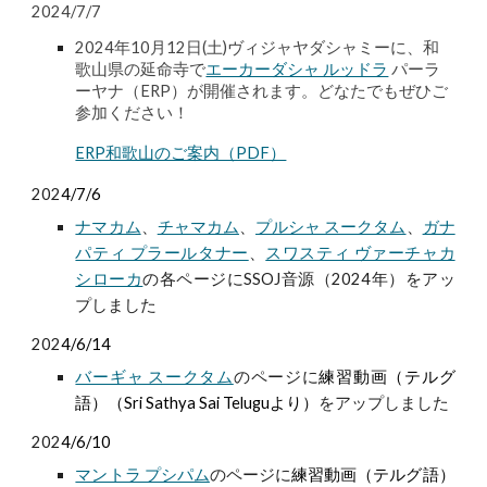
2024/7/7
2024年10月12日(土)ヴィジャヤダシャミーに、和
歌山県の延命寺で
エーカーダシャ ルッドラ
パーラ
ーヤナ
（ERP）が開催されます。どなたでもぜひご
参加ください！
ERP和歌山のご案内（PDF）
202
4/7/6
ナマカム
、
チャマカム
、
プルシャ スークタム
、
ガナ
パティ プラールタナー
、
スワスティ ヴァーチャカ
シローカ
の各ページにSSOJ音源（2024年）をアッ
プしました
202
4/6/14
バーギャ スークタム
のページに
練習動画（テルグ
語）（Sri Sathya Sai Teluguより）
をアップしました
202
4/6/10
マントラ プシパム
のページに
練習動画（テルグ語）