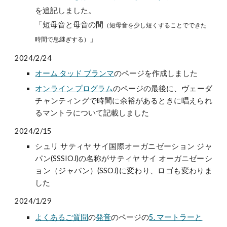
を追記しました。
「短母音と母音の間
（短母音を少し短くすることでできた
」
時間で息継ぎする）
2024/2/24
オーム タッド ブランマ
のページを作成しました
オンライン プログラム
のページの最後に、ヴェーダ
チャンティングで時間に余裕があるときに唱えられ
るマントラについて記載しました
2024/2/15
シュリ サティヤ サイ国際オーガニゼーション ジャ
パン(SSSIOJ)の名称がサティヤ サイ オーガニゼーシ
ョン（ジャパン）(SSO
J)
に変わり、ロゴも変わりま
した
2024/1/29
よくあるご質問
の
発音
のページの
5. マートラーと