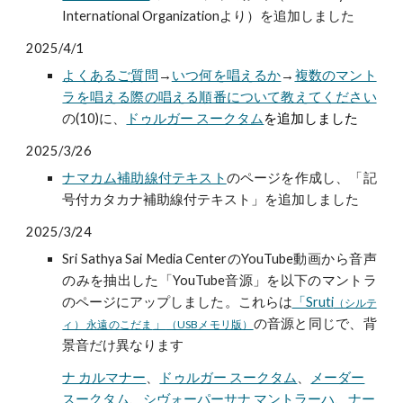
International Organizationより）を追加しました
2025/4/1
よくあるご質問
→
いつ何を唱えるか
→
複数のマント
ラを唱える際の唱える順番について教えてください
の
(10)に、
ドゥルガー スークタム
を追加しました
2025/3/26
ナマカム補助線付テキスト
のページを作成
し、「記
号付カタカナ補助線付テキスト」を追加しました
2025/3/24
Sri Sathya Sai Media CenterのYouTube動画から音声
のみを抽出した「YouTube音源」を以下のマントラ
のページにアップしました。これらは
「Sruti
（シルテ
」
の音源と同じで、背
ィ） 永遠のこだま
（USBメモリ版）
景音だけ異なります
ナ カルマナー
、
ドゥルガー スークタム
、
メーダー
スークタム
、
シヴォーパーサナ マントラーハ
、
ナー