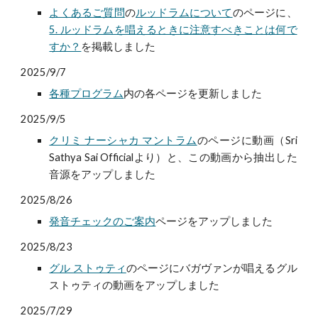
よくあるご質問
の
ルッドラムについて
のページに、
5. ルッドラムを唱えるときに注意すべきことは何で
すか？
を掲載しました
2025/9/7
各種プログラム
内の各ページを更新しました
2025/9/5
クリミ ナーシャカ マントラム
のページに動画（Sri
Sathya Sai Officialより）と、この動画から抽出した
音源をアップしました
2025/8/26
発音チェックのご案内
ページをアップしました
2025/8/23
グル ストゥティ
のページにバガヴァンが唱えるグル
ストゥティの動画をアップしました
2025/7/29