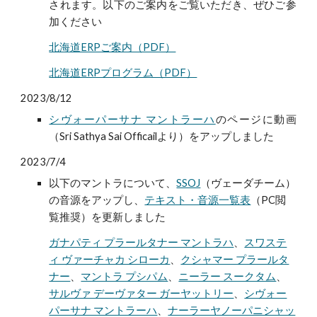
されます。以下のご案内をご覧いただき、ぜひご参
加ください
北海道ERPご案内（PDF）
北海道ERPプログラム（PDF）
2023/8/12
シヴォーパーサナ マントラーハ
のページに動画
（Sri Sathya Sai Officailより）をアップしました
2023/7/4
以下のマントラについて、
SSOJ
（ヴェーダチーム）
の音源をアップし、
テキスト・音源一覧表
（PC閲
覧推奨）
を更新しました
ガナパティ プラールタナー マントラハ
、
スワステ
ィ ヴァーチャカ シローカ
、
クシャマー プラールタ
ナー
、
マントラ プシパム
、
ニーラー スークタム
、
サルヴァ デーヴァター ガーヤットリー
、
シヴォー
パーサナ マントラーハ
、
ナーラーヤノーパニシャッ