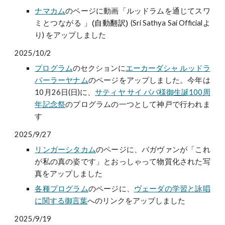
ナマカム
のページに動画「
ルッドラムを通じてスワ
ミとつながる
(Sri Sathya Sai Officialよ
」(自動翻訳)
り) をアップしました
2025/10/2
プログラム
の
セクションに
エーカーダシャ ルッドラ
パーラーヤナム
のページをアップしました。今年は
10月26日(日)に、
サティヤ サイ ババ様御生誕100周
年記念祭
のプログラムの一つとして神戸で行われま
す
2025/9/27
リンガーシタカム
のページに、バガヴァンが「これ
が私の真の姿です」とおっしゃって物質化された写
真をアップしました
各種プログラム
のページに、
ヴェーダの学習と詠唱
に関する御言葉
へのリンクをアップしました
2025/9/19