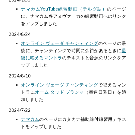
ナ
マカムYouTube練習動画（テルグ語）
のページ
に、ナマカム各アヌヴァーカの練習動画へのリンク
を
アップしました
202
4/8/24
オンライン ヴェーダ チャンティング
のページの最
後に、チャンティングで時間に余裕があるときに
最
後に唱えるマントラ
のテキストと音源のリンクをア
ップしました
202
4/8/10
オンライン ヴェーダ チャンティング
で唱える
マン
トラに
オーム タッド ブランマ
（毎週日曜日）
を追
加しました
202
4/7/22
ナマカム
のページにカタカナ補助線
付練習用
テキス
トをアップしました