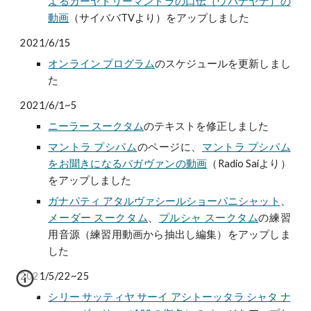
よるガーヤトリーマントラの口伝（ウパナヤナ）の
動画
（サイババTVより）をアップしました
2021/6/15
オンライン プログラム
のスケジュールを更新しまし
た
2021/6/1~5
ニーラー スークタム
のテキストを修正しました
マントラ プシパム
のページに、
マントラ プシパム
をお聞きになるバガヴァンの動画
（Radio Saiより）
をアップしました
ガナパティ アタルヴァシールショーパニシャット
、
メーダー スークタム
、
プルシャ スークタム
の練習
用音源（練習用動画から抽出し編集）をアップしま
した
2021/5/22~25
シリー サッティヤ サーイ アシトーッタラ シャタ ナ