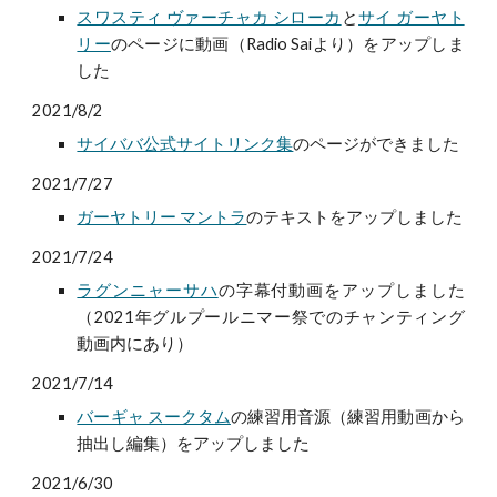
スワスティ ヴァーチャカ シローカ
と
サイ ガーヤト
リー
のページに動画（Radio Saiより）をアップしま
した
2021/8/2
サイババ公式サイトリンク集
のページができました
2021/7/27
ガーヤトリー マントラ
のテキストをアップしました
2021/7/24
ラグンニャーサハ
の字幕付動画をアップしました
（
2021年グルプールニマー祭でのチャンティング
動画内にあり）
2021/7/14
バーギャ スークタム
の
練習用音源
（練習用動画から
抽出し編集）をアップしました
2021/6/30