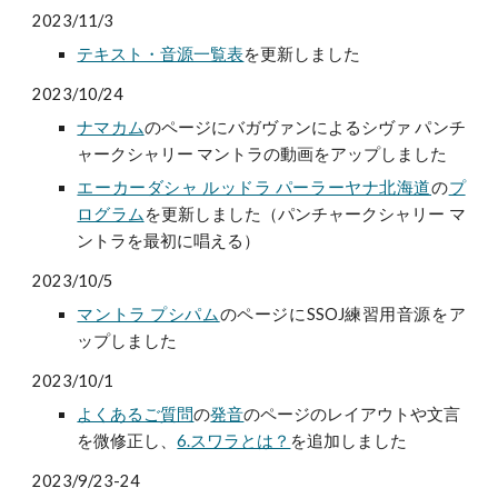
2023/11/3
テキスト・音源一覧表
を更新しました
2023/10/24
ナマカム
のページにバガヴァンによるシヴァ パンチ
ャークシャリー マントラの動画をアップしました
エーカーダシャ ルッドラ パーラーヤナ北海道
の
プ
ログラム
を更新しました（パンチャークシャリー マ
ントラを最初に唱える）
2023/10/5
マントラ プシパム
のページにSSOJ練習用音源をア
ップしました
2023/10/1
よくあるご質問
の
発音
のページのレイアウトや文言
を微修正し、
6.スワラとは？
を追加しました
2023/9/23-24