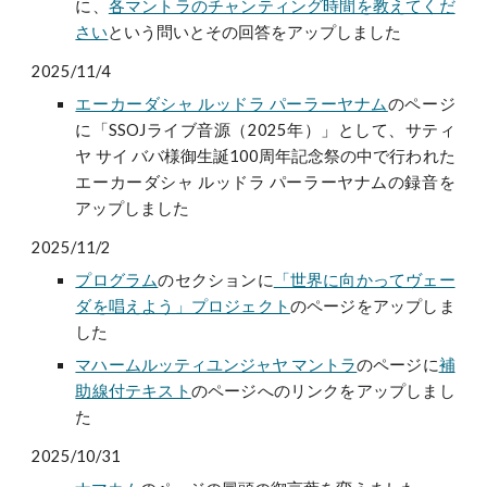
に、
各マントラのチャンティング時間を教えてくだ
さい
という問いとその回答をアップしました
2025/11/4
エーカーダシャ ルッドラ パーラーヤナム
のページ
に「SSOJライブ音源（2025年）」として、
サティ
ヤ サイ ババ様御生誕100周年記念祭
の中で行われた
エーカーダシャ ルッドラ パーラーヤナムの録音を
アップしました
2025/11/2
プログラム
のセクションに
「世界に向かってヴェー
ダを唱えよう」プロジェクト
のページをアップしま
した
マハームルッティユンジャヤ マントラ
のページに
補
助線付テキスト
のページへのリンクをアップしまし
た
2025/10/31