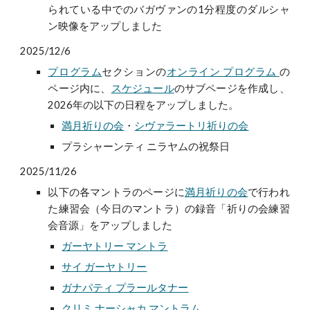
られている中でのバガヴァンの1分程度のダルシャ
ン映像をアップしました
2025/12/6
プログラム
セクションの
オンライン プログラム
の
ページ内に、
スケジュール
のサブページを作成し、
2026年の以下の日程をアップしました。
満月祈りの会
・
シヴァラートリ祈りの会
プラシャーンティ ニラヤムの祝祭日
2025/11/26
以下の各マントラのページに
満月祈りの会
で行われ
た練習会（今日のマントラ）の録音「祈りの会練習
会音源」をアップしました
ガーヤトリー マントラ
サイ ガーヤトリー
ガナパティ プラールタナー
クリミ ナーシャカ マントラム