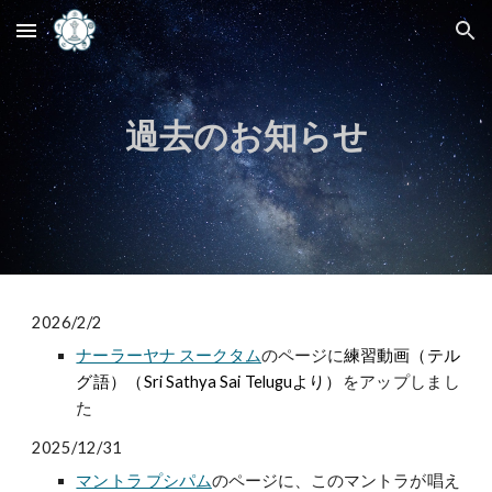
Skip to main content
Skip to navigation
過去のお知らせ
2026/2/2
ナーラーヤナ スークタム
のページに
練習動画（テル
グ語）（Sri Sathya Sai Teluguより）
をアップしまし
た
2025/12/31
マントラ プシパム
のページに、このマントラが唱え