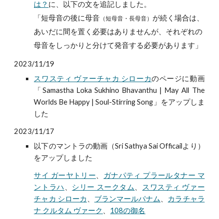
は？
に、
以下の文を追記しました。
「
短母音の後に母音
が続く場合は、
（短母音・長母音）
あいだに間を置く必要はありませんが、それぞれの
母音をしっかりと分けて発音する必要があります」
2023/11/19
スワスティ ヴァーチャカ シローカ
のページに動画
「Samastha Loka Sukhino Bhavanthu | May All The
Worlds Be Happy | Soul-Stirring Song」をアップしま
した
2023/11/17
以下のマントラの動画（Sri Sathya Sai Officailより）
をアップしました
サイ ガーヤトリー
、
ガナパティ プラールタナー マ
ントラハ
、
シリー スークタム
、
スワスティ ヴァー
チャカ シローカ
、
ブランマールパナム
、
カラチャラ
ナ クルタム ヴァーク
、
108の御名