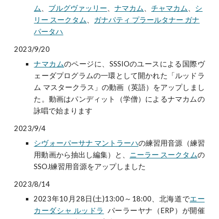
ム
、
ブルグヴァッリー
、
ナマカム
、
チャマカム
、
シ
リー スークタム
、
ガナパティ プラールタナー ガナ
パータハ
2023/9/20
ナマカム
のページに、
SSSIOのユースによる国際ヴ
ェーダプログラムの一環として開かれた「ルッドラ
ム マスタークラス」の動画（英語）
をアップしまし
た。動画はパンディット（学僧）によるナマカムの
詠唱で始まります
2023/9/4
シヴォーパーサナ マントラーハ
の
練習用音源
（練習
用動画から抽出し編集）と、
ニーラー スークタム
の
SSOJ練習用音源をアップしました
2023/8/14
2023年10月28日(土)13:00～18:00、北海道で
エー
カーダシャ ルッドラ
パーラーヤナ（ERP）が開催