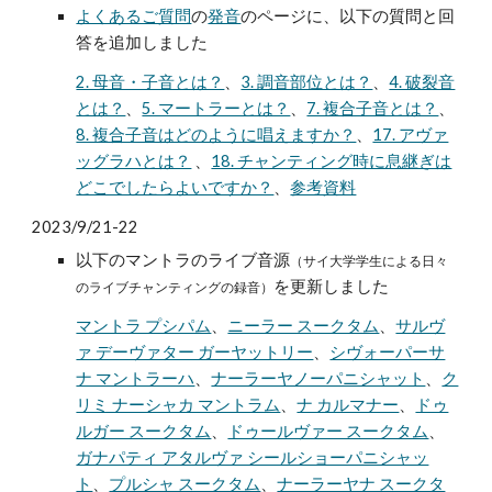
よくあるご質問
の
発音
のページに、以下の質問と回
答を追加しました
2. 母音・子音とは？
、
3. 調音部位とは？
、
4. 破裂音
とは？
、
5. マートラーとは？
、
7. 複合子音とは？
、
8. 複合子音はどのように唱えますか？
、
17. アヴァ
ッグラハとは？
、
18. チャンティング時に息継ぎは
どこでしたらよいですか？
、
参考資料
2023/9/21-22
以下のマントラのライブ音源
（サイ大学学生による日々
を更新しました
のライブチャンティングの録音）
マントラ プシパム
、
ニーラー スークタム
、
サルヴ
ァ デーヴァター ガーヤットリー
、
シヴォーパーサ
ナ マントラーハ
、
ナーラーヤノーパニシャット
、
ク
リミ ナーシャカ マントラム
、
ナ カルマナー
、
ドゥ
ルガー スークタム
、
ドゥールヴァー スークタム
、
ガナパティ アタルヴァ シールショーパニシャッ
ト
、
プルシャ スークタム
、
ナーラーヤナ スークタ