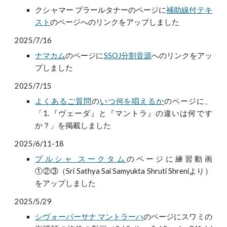
クシャマー プラールタナーのページに
補助線付テキ
スト
のページへのリンクをアップしました
2025/7/16
ナマカム
のページに
SSOJ分割音源
へのリンクをアッ
プしました
2025/7/15
よくあるご質問
の
いつ何を唱えるか
のページに、
「1.『
ヴェーダ』と『マントラ』の違いは何です
か？」
を掲載しました
2025/6/11-18
プルシャ スークタム
のページに練習動画
①②③（Sri Sathya Sai Samyukta Shruti Shreniより）
をアップしました
2025/5/29
シヴォーパーサナ マントラーハ
のページにスワミの