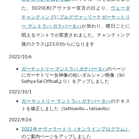
た。10/20(木)アヴァター宣言の日より、
ヴェーダ
チャンティング
に
ブルグヴァッリー
と
ガーヤットリ
ー マントラハ ガナパータハ
が加わり、曜日ごとに
唱えるマントラが変更されました。チャンティング
後のクラスは21:03からになります
2022/10/6
ガーヤットリー マントラハ ガナパータハ
のページ
にガーヤトリー女神像の短い
ダルシャン映像
（Sri
Sathya Sai Officailより）をアップしました
2022/10/1
ガーヤットリー マントラハ ガナパータハ
のテキス
トを修正
しました
（tathsavitu→tatsavitu）
2022/9/26
2022年ナヴァラートリ（オンラインプログラム）
のご案内ページをアップしました