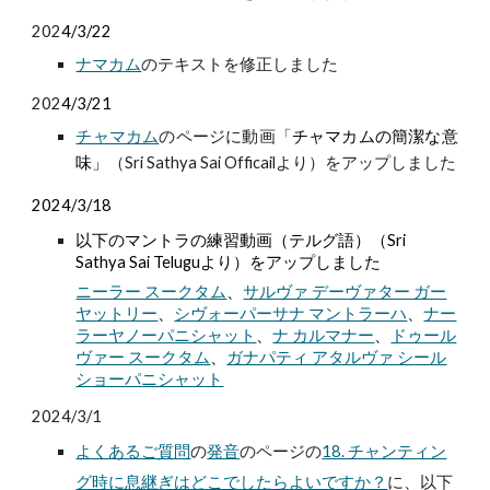
202
4/3/22
ナマカム
のテキストを修正しました
202
4/3/21
チャマカム
のページに動画「
チャマカムの簡潔な意
味」
（Sri Sathya Sai Officailより）をアップしました
2024/3/18
以下のマントラの練習動画（テルグ語）（Sri
Sathya Sai Teluguより）をアップしました
ニーラー スークタム
、
サルヴァ デーヴァター ガー
ヤットリー
、
シヴォーパーサナ マントラーハ
、
ナー
ラーヤノーパニシャット
、
ナ カルマナー
、
ドゥール
ヴァー スークタム
、
ガナパティ アタルヴァ シール
ショーパニシャット
2024/3/1
よくあるご質問
の
発音
のページの
18. チャンティン
グ時に息継ぎはどこでしたらよいですか？
に、
以下