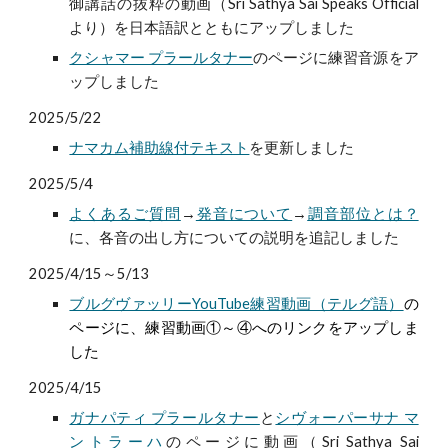
御講話の抜粋の動画（Sri Sathya Sai Speaks Official
より）を日本語訳とともにアップしました
クシャマー プラールタナー
のページに練習音源をア
ップしました
2025/5/22
ナマカム補助線付テキスト
を更新しました
2025/5/4
よくあるご質問
→
発音について
→
調音部位とは？
に、各音の出し方についての説明を追記しました
2025/4/15～5/13
ブルグヴァッリーYouTube練習動画（テルグ語）
の
ページに、練習動画①～④へのリンクを
アップしま
した
2025/4/15
ガナパティ プラールタナー
と
シヴォーパーサナ マ
ントラーハ
のページに動画（Sri Sathya Sai