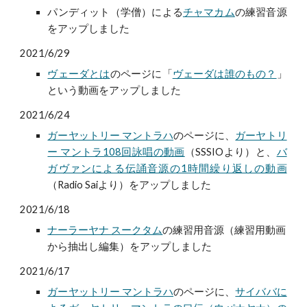
パンディット（学僧）による
チャマカム
の練習音源
をアップしました
2021/6/29
ヴェーダとは
のページに「
ヴェーダは誰のもの？
」
という動画をアップしました
2021/6/24
ガーヤットリー マントラハ
のページに、
ガーヤトリ
ー マントラ108回詠唱の動画
（SSSIOより）と、
バ
ガヴァンによる伝誦音源の1時間繰り返しの動画
（Radio Saiより）をアップしました
2021/6/18
ナーラーヤナ スークタム
の
練習用音源
（練習用動画
から抽出し編集）をアップしました
2021/6/17
ガーヤットリー マントラハ
のページに、
サイババに