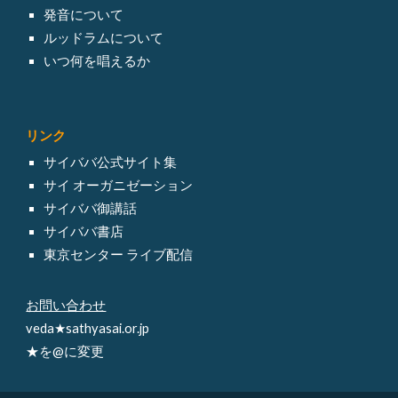
発音について
ルッドラム
について
いつ何を唱えるか
リンク
サイババ
公式サイト集
サイ オーガニゼーション
サイババ御講話
サイババ書店
東京センター ライブ配信
お問い合わせ
veda★sathyasai.or.jp
★を@に変更