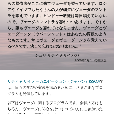
らの帰依者がここに来てヴェーダを習っています。ロシ
アやドイツでもたくさんの人が朝夕にヴェーダのマント
ラを唱えています。ヒンドゥー教徒は毎日唱えていない
ので、ヴェーダのマントラを忘れつつあります。ですか
ら、誰もヴェーダを忘れてはなりません。ヴェーダとヴ
ェーダーンタ（ウパニシャッド）はあなたの両親のよう
なものです。常にヴェーダとヴェーダーンタを覚えてい
るべきです。決して忘れてはなりません。”
シュリ サティヤ サイ ババ
2008年5月6日の御講話
サティヤ
サイ
オーガニゼーション
（ジャパン）(
SSOJ)
で
は、日々の学びや実践を深めるために、さまざまなプロ
グラムを開催しています。
以下はヴェーダに関するプログラムです。会員の方はも
ちろん、ヴェーダに関心を持つすべての方にご参加いた