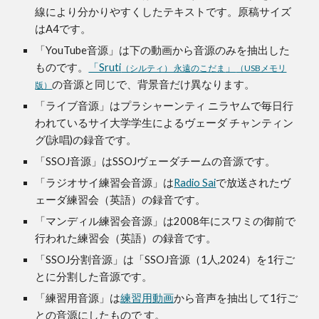
線により分かりやすくしたテキストです。原稿サイズ
はA4です。
「YouTube音源」は下の動画から音源のみを抽出した
ものです。
「Sruti
」
（シルティ） 永遠のこだま
（USBメモリ
の音源
と同じで、背景音だけ異なります。
版）
「ライブ音源」はプラシャーンティ ニラヤムで毎日行
われているサイ大学学生によるヴェーダ チャンティン
グ(詠唱)の録音です。
「SSOJ音源」はSSOJヴェーダチームの音源です。
「ラジオサイ練習会音源」は
Radio Sai
で放送されたヴ
ェーダ練習会（英語）の録音です。
「マンディル練習会音源」は2008年にスワミの御前で
行われた練習会（英語）の録音です。
「SSOJ分割音源」は「SSOJ音源（1人,2024）を1行ご
とに分割した音源です。
「練習用音源」は
練習用動画
から音声を抽出して1行ご
との音源にしたもので す。