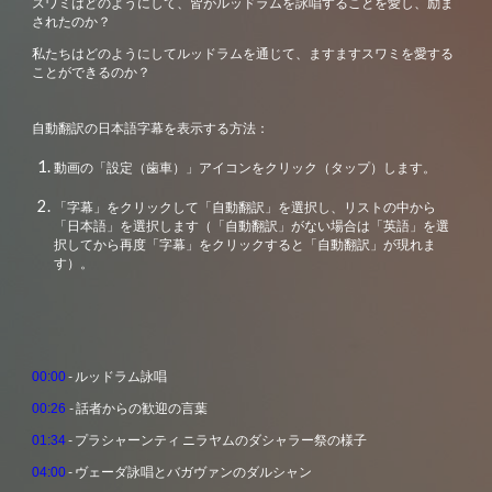
スワミはどのようにして、皆がルッドラムを詠唱することを愛し、励ま
されたのか？
私たちはどのようにしてルッドラムを通じて、ますますスワミを愛する
ことができるのか？
自動翻訳の日本語字幕を表示する方法：
動画の「設定（歯車）」アイコンをクリック（タップ）します。
「字幕」をクリック
して「自動翻訳」を選択し、リストの中から
「日本語」を選択します（「自動翻訳」がない場合は「英語」を選
択してから再度「字幕」をクリックすると「自動翻訳」が現れま
す）。
- ルッドラム詠唱
00:00
- 話者からの歓迎の言葉
00:26
- プラシャーンティ ニラヤムのダシャラー祭の様子
01:34
- ヴェーダ詠唱とバガヴァンのダルシャン
04:00