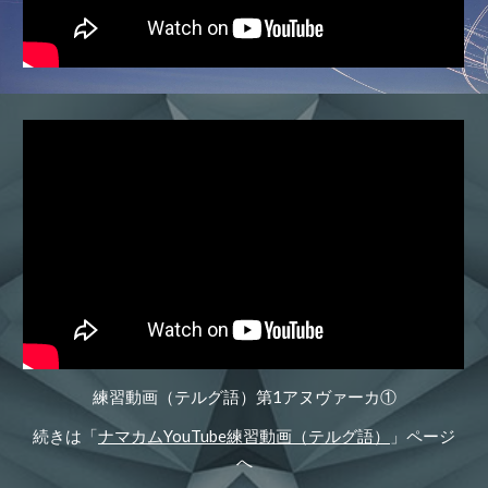
練習動画（テルグ語）第1アヌヴァーカ①
続きは「
ナマカムYouTube練習動画（テルグ語）
」ページ
へ