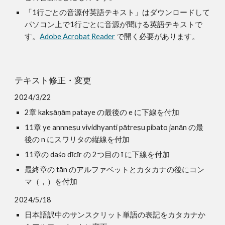
「1行ごとの音源付英語テキスト」はダウンロードして
パソコン上で1行ごとに音源が聞ける英語テキストで
す。
Adobe Acrobat Reader
で開く必要があります。
テキスト修正・変更
2024/3/22
2章 kak
ṣ
ā
ṇ
ām pataye の最後の e に下線を付加
11章 ye annne
ṣ
u vividhyanti pātreṣ
u
pibato janān の最
後の n にスワリタの縦線を付加
11章の da
ś
o d
ī
c
ī
r の 2つ目の ī に下線を付加
最終章の tān のアルファベットとカタカナの後にコン
マ（，）を付加
2024/5/18
日本語訳中のサンスクリット単語の表記をカタカナか