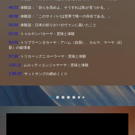
- 体験談：「自らを高めよ。そうすれば私が見つかる。」
46:23
- 体験談：「このサイ ババは世界で唯一の存在である。」
48:38
- 体験談：日本の祈りがバガヴァンに届いたこと
50:20
- トゥルヤンバカーヤ：意味と体験
52:10
- トリプラーンタカーヤ：アハム（自我）、カルマ、マーヤ（幻
54:54
影）の破壊者
- トリカーッグニ カーラーヤ：意味と体験
57:30
- ムルッティユンジャヤーヤ：意味と体験
1:01:15
1:05:25
- サットサングの締めくくり