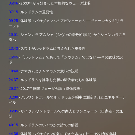
- 2003年から始まった本格的なヴェーダ詠唱
05:46
- ルッドラムの重要性
07:15
- 体験談：バガヴァンへのアビシェーカム ― ヴェーンカタギリ ラ
09:25
ージャ
- シャンカラ アムシャ（シヴァの部分的顕現）からシャンカラご自
10:51
身へ
- スワミがルッドラムに与えられた重要性
13:43
- 「ルッドラム」であって「シヴァム」ではない ― その意味の説
15:45
明
- ナマカムとチャマカムの意味の説明
18:40
- ルッドラムを詠唱した後の帰依者たちの体験談
24:37
- 2017年 国際ヴェーダ会議（映像抜粋）
26:37
- クルワント ホールでルッドラム詠唱中に測定されたエネルギーレ
31:00
ベル
- サイ クルワント ホールでの商人とサンニャーシ（出家者）の逸
35:05
話
- ルッドラムのいくつかの詩句の解説
40:15
- 体験談：バガヴァンの足にできた水ぶくれ ― 1991年の体験
44:36