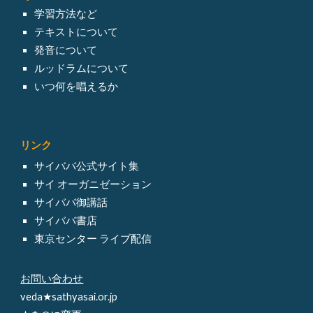
学習方法など
テキスト
について
発音について
ルッドラム
について
いつ何を唱えるか
リンク
サイババ
公式サイト集
サイ オーガニゼーション
サイババ御講話
サイババ書店
東京センター ライブ配信
お問い合わせ
veda★sathyasai.or.jp