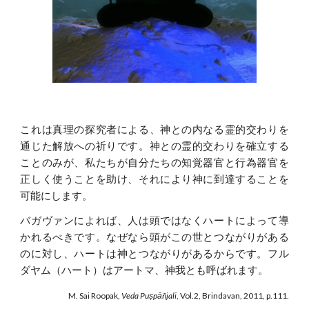
これは真理の探究者による、神との内なる霊的交わりを
通じた解放への祈りです。神との霊的交わりを確立する
ことのみが、私たちが自分たちの知覚器官と行為器官を
正しく使うことを助け、それにより神に到達することを
可能にします。
バガヴァンによれば、人は頭ではなくハートによって導
かれるべきです。なぜなら頭がこの世とつながりがある
のに対し、ハートは神とつながりがあるからです。フル
ダヤム（ハート）はアートマ、神我とも呼ばれます。
M. Sai Roopak,
Veda Puṣpāñjali
, Vol.2, Brindavan, 2011, p.111.