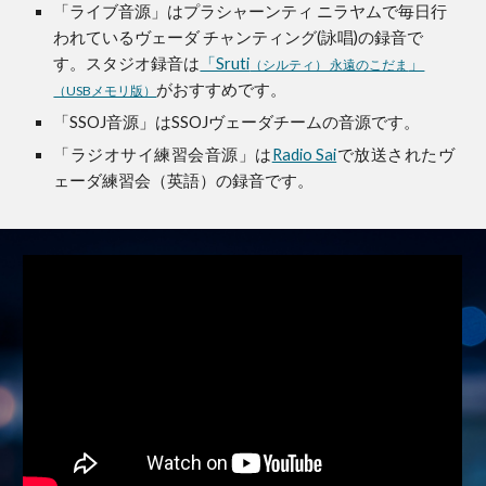
「ライブ音源」はプラシャーンティ ニラヤムで毎日行
われているヴェーダ チャンティング(詠唱)の録音で
す。スタジオ録音は
「Sruti
」
（シルティ） 永遠のこだま
がおすすめです。
（USBメモリ版）
「SSOJ音源」はSSOJヴェーダチームの音源です。
「ラジオサイ練習会音源」は
Radio Sai
で放送されたヴ
ェーダ練習会（英語）の録音です。