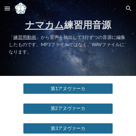
Skip to main content
Skip to navigation
ナマカム
練習用音源
「
練習用動画
」から音声を抽出して1行ずつの音源に編集
したものです。MP3ファイルではなく、WAVファイルに
なります。
第1アヌヴァーカ
第2アヌヴァーカ
第3アヌヴァーカ