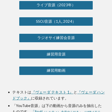
ライブ音源（2023年）
SSOJ音源（1人, 2024）
ラジオサイ練習会音源
練習用音源
練習用動画
テキストは
『ヴェーダ テキスト 1』
と
『ヴェーダ ハン
ドブック』
に収録されています。
「YouTube音源」は下の動画から音源のみを抽出した
ものです。
「Sruti
」
（シルティ） 永遠のこだま
（USBメモリ