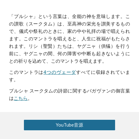
「プルシャ」という言葉は、全能の神を意味します。こ
の讃歌（スークタム）は、至高神の栄光を讃美するもの
で、儀式や祭礼のときに、家の中や礼拝の場で唱えられ
ます。このマントラを唱えると、人生に祝福がもたらさ
れます。リシ（聖賢）たちは、ヤグニャ（供犠）を行う
前に、ヤグニャの間、何の障害や中断も起きないように
との祈りを込めて、このマントラを唱えます。
このマントラは
4つのヴェーダ
すべてに収録されていま
す。
プルシャ スークタムの詩節に関するバガヴァンの御言葉
は
こちら
。
YouTube音源