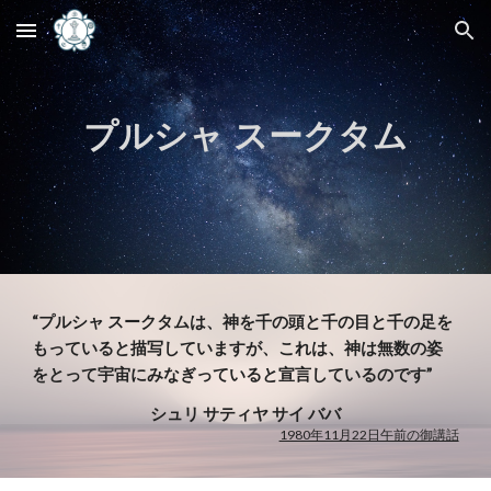
Skip to main content
Skip to navigation
プルシャ スークタム
“プルシャ スークタムは、神を千の頭と千の目と千の足を
もっていると描写していますが、これは、神は無数の姿
をとって宇宙にみなぎっていると宣言しているのです”
シュリ サティヤ サイ ババ
1980年11月22日午前の御講話