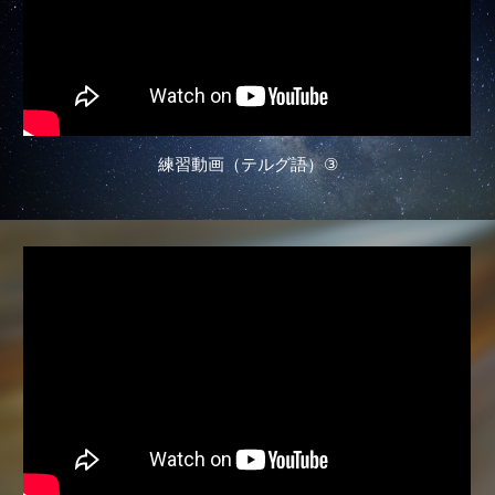
練習動画（テルグ語）
③