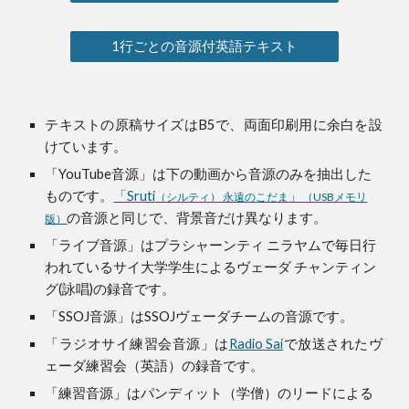
1行ごとの音源付英語テキスト
テキストの原稿サイズはB5で、両面印刷用に余白を設
けています。
「YouTube音源」は下の動画から音源のみを抽出した
ものです。
「Sruti
」
（シルティ） 永遠のこだま
（USBメモリ
の音源
と同じで、背景音だけ異なります。
版）
「ライブ音源」はプラシャーンティ ニラヤムで毎日行
われているサイ大学学生によるヴェーダ チャンティン
グ(詠唱)の録音です。
「SSOJ音源」はSSOJヴェーダチームの音源です。
「ラジオサイ練習会音源」は
Radio Sai
で放送されたヴ
ェーダ練習会（英語）の録音です。
「練習音源」はパンディット（学僧）のリードによる