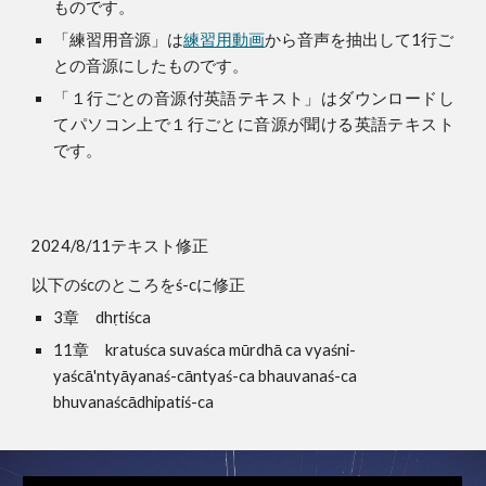
ものです。
「練習用音源」は
練習用動画
から音声を抽出して1行ご
との音源にしたものです。
「１行ごとの音源付英語テキスト」はダウンロードし
てパソコン上で１行ごとに音源が聞ける英語テキスト
です。
2024/8/11テキスト修正
以下の
ścのところをś
-cに修正
3章 dhṛtiśca
11章 kratuśca suvaśca mūrdhā ca vyaśni-
yaścā
'
ntyāyanaś-cāntyaś-ca bhauvanaś-ca
bhuvanaścādhipatiś-ca