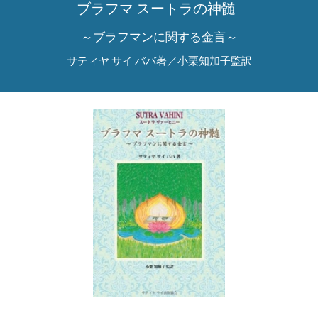
ブラフマ スートラの神髄
～ブラフマンに関する金言～
サティヤ サイ ババ著／小栗知加子監訳