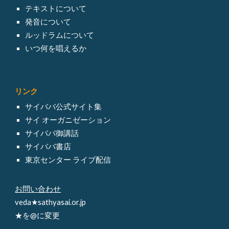
テキスト
について
発音について
ルッドラム
について
いつ何を唱えるか
リンク
サイババ
公式サイト集
サイ オーガニゼーション
サイババ御講話
サイババ書店
東京センター ライブ配信
お問い合わせ
veda★sathyasai.or.jp
★を@に変更