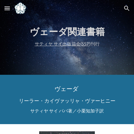
Skip to main content
Skip to navigation
ヴェーダ関連書籍
サティヤ サイ出版協会(SSP)
刊行
ヴェーダ
リーラー・カイヴァッリャ・ヴァーヒニー
サティヤ サイ ババ著／小栗知加子訳