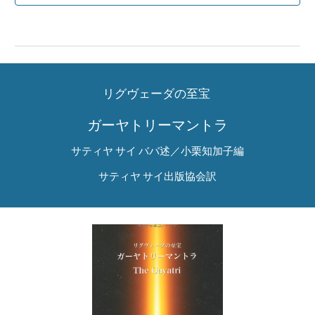
リグヴェーダの至宝
ガーヤトリーマントラ
サティヤ サイ ババ述／小栗知加子編
サティヤ サイ出版協会訳