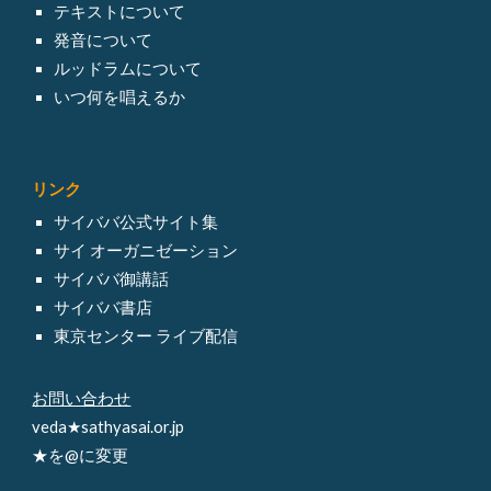
テキスト
について
発音について
ルッドラム
について
いつ何を唱えるか
リンク
サイババ
公式サイト集
サイ オーガニゼーション
サイババ御講話
サイババ書店
東京センター ライブ配信
お問い合わせ
veda★sathyasai.or.jp
★を@に変更