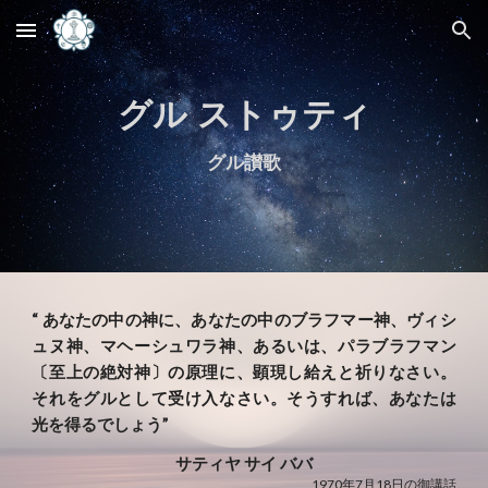
Skip to main content
Skip to navigation
グル ストゥティ
グル讃歌
“ あなたの中の神に、あなたの中のブラフマー神、ヴィシ
ュヌ神、マヘーシュワラ神、あるいは、パラブラフマン
〔至上の絶対神〕の原理に、顕現し給えと祈りなさい。
それをグルとして受け入なさい。そうすれば、あなたは
光を得るでしょう”
サティヤ サイ ババ
1970年7月18日の御講話