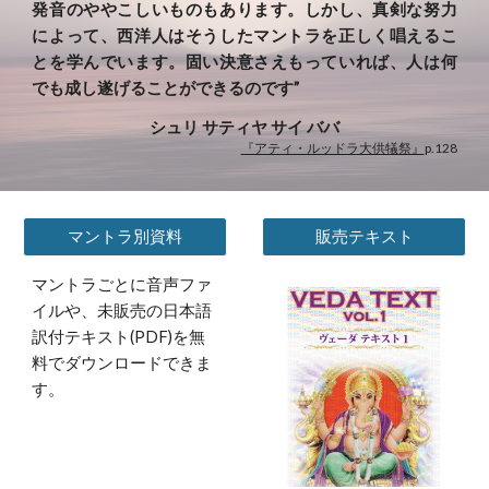
発音のややこしいものもあります。しかし、真剣な努力
によって、西洋人はそうしたマントラを正しく唱えるこ
とを学んでいます。固い決意さえもっていれば、人は何
でも成し遂げることができるのです”
シュリ サティヤ サイ ババ
『アティ・ルッドラ大供犠祭』
p.128
マントラ別資料
販売テキスト
マントラごとに音声ファ
イルや、未販売の日本語
訳付テキスト(PDF)を無
料でダウンロードできま
す。