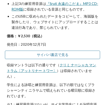
上記3の練習用音源は
『Sruti 永遠のこだま』MP3 CD-
ROM版
に収録されている音源と同じものです。
このUSBに収められたデータをコピーして、海賊版を
製作したり、ウェブサイトにアップロードすることは
違法行為であり、禁じられています。
価格：￥2,530（税込）
発売日：2020年12月7日
サイババ書店で見る
収録マントラは以下の通りです（
クリミ ナーシャカ マン
トラム〔ア
ットリナー トワー〕
）
は収録されていませ
ん）。
学生による詠唱と練習用音源は、以下の順ではなくプラ
シャーンティ ニラヤムで唱えられている曜日順に収録さ
れています。
※1：練習用音源はないが、サイ大学学生による詠唱音源