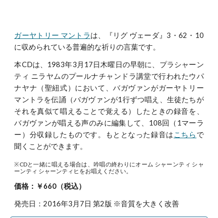
ガーヤトリー マントラ
は、『リグ ヴェーダ』3・62・10
に収められている普遍的な祈りの言葉です。
本CDは、1983年3月17日木曜日の早朝に、プラシャーン
ティ ニラヤムのプールナチャンドラ講堂で行われたウパ
ナヤナ（聖紐式）において、バガヴァンがガーヤトリー
マントラを伝誦（バガヴァンが1行ずつ唱え、生徒たちが
それを真似て唱えることで覚える）したときの録音を、
バガヴァンが唱える声のみに編集して、108回（1マーラ
ー）分収録したものです。もととなった録音は
こちら
で
聞くことができます。
※CDと一緒に唱える場合は、吟唱の終わりにオーム シャーンティ シャ
ーンティ シャーンティヒをお唱えください。
価格：￥660（税込）
発売日：2016年3月7日 第2版 ※音質を大きく改善