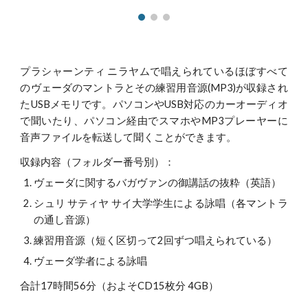
プラシャーンティ ニラヤムで唱えられているほぼすべて
のヴェーダのマントラとその練習用音源(MP3)が収録され
たUSBメモリです。パソコンやUSB対応のカーオーディオ
で聞いたり、パソコン経由でスマホやMP3プレーヤーに
音声ファイルを転送して聞くことができます。
収録内容（フォルダー番号別）：
ヴェーダに関するバガヴァンの御講話の抜粋（英語）
シュリ サティヤ サイ大学学生による詠唱（各マントラ
の通し音源）
練習用音源（短く区切って2回ずつ唱えられている）
ヴェーダ学者による詠唱
合計17時間56分（およそCD15枚分 4GB）