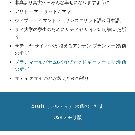
非真より真実へ～みんな幸せになりますように
アサトー マー サッドガマヤ
ヴィブーティ マントラ（サンスクリット語＆日本語）
サイ大学の寮生のためにサティヤ サイ ババが書いた祈
り
サティヤ サイ ババが唱えるアンナン ブランマー(食前
の祈り)
ブランマールパナム(バガヴァッド ギーターより;食前
の祈り)
サティヤ サイ ババが教えた夜の祈り
Sruti
（シルティ）
永遠のこだま
USBメモリ版