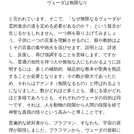
ヴェーダは無限なり
と言われています。そこで、「なぜ無限なるヴェーダが
霊的進歩の道を定める必要があるのか？」という疑念が
生じるかもしれません。一つ例を取り上げてみましょ
う。子供に一つの言葉を理解させるのに、親や教師はよ
くその言葉の集中砲火を浴びせます。説明とは、詳述
し、反復し、再び強調することを意味します。ですか
ら、普通の知性を持つ人や無知な人にもわかるように説
明するには、多くの補助的、補足的な教本や聖典を熟読
することが必要となります。その数が膨大であったた
め、それらはアナンタ（無限なるもの）と呼ばれるよう
になりました。数がどれほど多くとも、通じる道がどれ
ほど多様であろうとも、それぞれのヴェーダの目的は同
一です。それは、人を動物の段階から人間の段階を経て
神聖な真我の悟りという高みへと導くことです。
普遍的な絶対者から、ブラフマン、すなわち、宇宙の原
理が顕現しました。ブラフマンから、ヴェーダの規範に