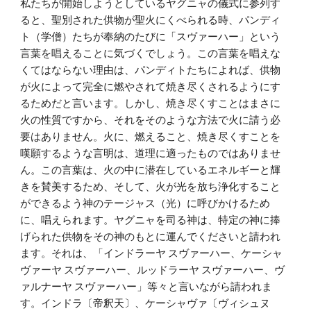
私たちが開始しようとしているヤグニャの儀式に参列す
ると、聖別された供物が聖火にくべられる時、パンディ
ト（学僧）たちが奉納のたびに「スヴァーハー」という
言葉を唱えることに気づくでしょう。この言葉を唱えな
くてはならない理由は、パンディトたちによれば、供物
が火によって完全に燃やされて焼き尽くされるようにす
るためだと言います。しかし、焼き尽くすことはまさに
火の性質ですから、それをそのような方法で火に請う必
要はありません。火に、燃えること、焼き尽くすことを
嘆願するような言明は、道理に適ったものではありませ
ん。この言葉は、火の中に潜在しているエネルギーと輝
きを賛美するため、そして、火が光を放ち浄化すること
ができるよう神のテージャス（光）に呼びかけるため
に、唱えられます。ヤグニャを司る神は、特定の神に捧
げられた供物をその神のもとに運んでくださいと請われ
ます。それは、「インドラーヤ スヴァーハー、ケーシャ
ヴァーヤ スヴァーハー、ルッドラーヤ スヴァーハー、ヴ
ァルナーヤ スヴァーハー」等々と言いながら請われま
す。インドラ〔帝釈天〕、ケーシャヴァ〔ヴィシュヌ