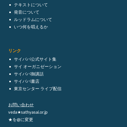
テキスト
について
発音について
ルッドラム
について
いつ何を唱えるか
リンク
サイババ
公式サイト集
サイ オーガニゼーション
サイババ御講話
サイババ書店
東京センター ライブ配信
お問い合わせ
veda★sathyasai.or.jp
★を@に変更