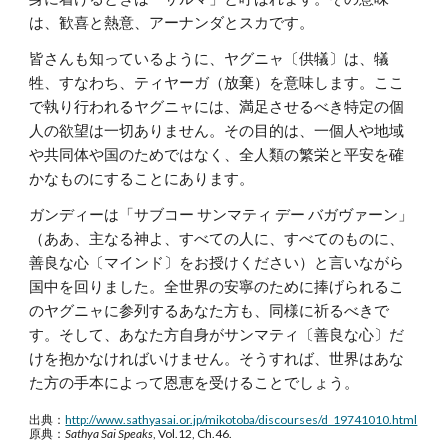
は、歓喜と熱意、アーナンダとスカです。
皆さんも知っているように、ヤグニャ〔供犠〕は、犠
牲、すなわち、ティヤーガ（放棄）を意味します。ここ
で執り行われるヤグニャには、満足させるべき特定の個
人の欲望は一切ありません。その目的は、一個人や地域
や共同体や国のためではなく、全人類の繁栄と平安を確
かなものにすることにあります。
ガンディーは「サブコー サンマティ デー バガヴァーン」
（ああ、主なる神よ、すべての人に、すべてのものに、
善良な心〔マインド〕をお授けください）と言いながら
国中を回りました。全世界の安寧のために捧げられるこ
のヤグニャに参列するあなた方も、同様に祈るべきで
す。そして、あなた方自身がサンマティ〔善良な心〕だ
けを抱かなければいけません。そうすれば、世界はあな
た方の手本によって恩恵を受けることでしょう。
出典：
http://www.sathyasai.or.jp/mikotoba/discourses/d_19741010.html
原典：
Sathya Sai Speaks
, Vol.12, Ch.46.