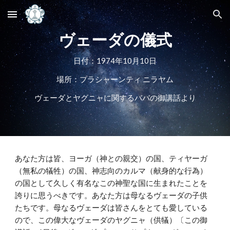
Skip to main content
Skip to navigation
ヴェーダの儀式
日付：1974年10月10日
場所：プラシャーンティ ニラヤム
ヴェーダとヤグニャに関するババの御講話より
あなた方は皆、ヨーガ（神との親交）の国、ティヤーガ
（無私の犠牲）の国、神志向のカルマ（献身的な行為）
の国として久しく有名なこの神聖な国に生まれたことを
誇りに思うべきです。あなた方は母なるヴェーダの子供
たちです。母なるヴェーダは皆さんをとても愛している
ので、この偉大なヴェーダのヤグニャ（供犠）〔この御