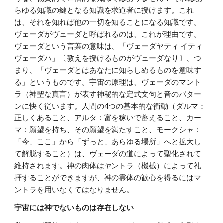
らゆる知識の鍵となる知識を求道者に授けます。これ
は、それを知れば他の一切を知ることになる知識です。
ヴェーダがヴェーダと呼ばれるのは、これが理由です。
ヴェーダという言葉の意味は、「ヴェーダヤティ イティ
ヴェーダハ」〔教えを授けるものがヴェーダなり〕、つ
まり、「ヴェーダとはあなたに知らしめるものを意味す
る」というものです。宇宙の原理は、ヴェーダのマント
ラ（神聖な真言）が表す神秘的な定式文句と音のパター
ンに快く従います。人間の4つの基本的な衝動（ダルマ：
正しくあること、アルタ：富を稼いで蓄えること、カー
マ：願望を持ち、その願望を満たすこと、モークシャ：
「今、ここ」から「ずっと、あらゆる場所」へと拡大し
て解脱すること）は、ヴェーダの道によって聖化されて
維持されます。神の肉体はヤントラ（機械）によって礼
拝することができますが、神の霊体の歓心を得るにはマ
ントラを用いなくてはなりません。
宇宙には神でないものは存在しない