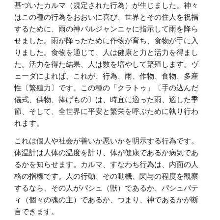
基づいたカルマ（規定された行為）が生じました。神々
はこの種の行為をおおいに喜び、世界とその住人を祝福
するために、雨の神パルジャンニャに指示して雨を降ら
せました。雨が降ったために作物が育ち、食物が手に入
りました。食物を通じて、人は健康と力と活力を得まし
た。活力を得た結果、人は数を増やして繁殖します。ヴ
ェーダによれば、これが、行為、雨、作物、食物、多産
性〔繁殖力〕です。この種の「クラトゥ」〔手の込んだ
儀式、供物、捧げもの〕は、時宜に適った雨、適した季
節、そして、全世界に平安と繁栄を呼ぶために執り行わ
れます。
これは個人や社会が善いか悪いかを明示する行為です。
体温計は人体の温度を計り、体が健康であるか病気であ
るかを知らせます。カルマ、すなわち行為は、内面の人
格の指標です。人の行動、その動機、関与の程度を観察
するなら、その人がパシュ（獣）であるか、パシュパテ
ィ（個々の魂の主）であるか、つまり、神であるかが断
言できます。