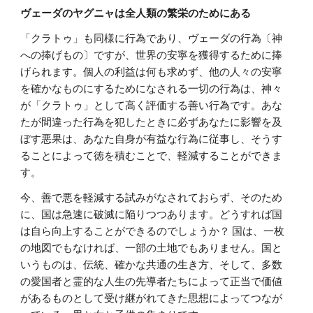
ヴェーダのヤグニャは全人類の繁栄のためにある
「クラトゥ」も同様に行為であり、ヴェーダの行為〔神
への捧げもの〕ですが、世界の安寧を獲得するために捧
げられます。個人の利益は何も求めず、他の人々の安寧
を確かなものにするためになされる一切の行為は、神々
が「クラトゥ」として高く評価する善い行為です。あな
たが間違った行為を犯したときに必ずあなたに影響を及
ぼす悪果は、あなた自身が有益な行為に従事し、そうす
ることによって徳を積むことで、軽減することができま
す。
今、善で悪を軽減する試みがなされておらず、そのため
に、国は急速に破滅に陥りつつあります。どうすれば国
は自ら向上することができるのでしょうか？ 国は、一枚
の地図でもなければ、一部の土地でもありません。国と
いうものは、伝統、確かな共通の生き方、そして、多数
の愛国者と霊的な人生の先導者たちによって正当で価値
があるものとして受け継がれてきた思想によってつなが